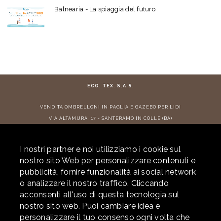
Balnearia - La spiaggia del futuro
ECO. TEX. S.A.S.
VENDITA
OMBRELLONI IN PAGLIA
E
GAZEBO PER LIDI
VIA ALTAMURA, 17 - SANTERAMO IN COLLE (BA)
TEL:
+ 39 080 3022882
- E-MAIL:
info@ecotex.it
I nostri partner e noi utilizziamo i cookie sul
CONTRIBUTI RICEVUTI
nostro sito Web per personalizzare contenuti e
pubblicità, fornire funzionalità ai social network
o analizzare il nostro traffico. Cliccando
acconsenti all'uso di questa tecnologia sul
© 2026 ECOTEX. ALL RIGHTS RESERVED. P.IVA 05877290725 -
PRIVACY
-
nostro sito web. Puoi cambiare idea e
COOKIE POLICY
- POWERED BY
LABONEXT
personalizzare il tuo consenso ogni volta che