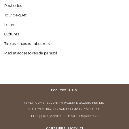
Poubelles
Tour de guet
Lettini
Clôtures
Tables, chaises, tabourets
Pied et accessoires de parasol
ECO. TEX. S.A.S.
VENDITA
OMBRELLONI IN PAGLIA
E
GAZEBO PER LIDI
VIA ALTAMURA, 17 - SANTERAMO IN COLLE (BA)
TEL:
+ 39 080 3022882
- E-MAIL:
info@ecotex.it
CONTRIBUTI RICEVUTI