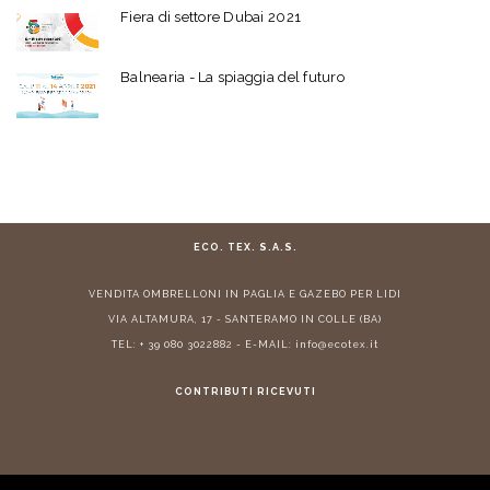
Fiera di settore Dubai 2021
Balnearia - La spiaggia del futuro
ECO. TEX. S.A.S.
VENDITA
OMBRELLONI IN PAGLIA
E
GAZEBO PER LIDI
VIA ALTAMURA, 17 - SANTERAMO IN COLLE (BA)
TEL:
+ 39 080 3022882
- E-MAIL:
info@ecotex.it
CONTRIBUTI RICEVUTI
© 2026 ECOTEX. ALL RIGHTS RESERVED. P.IVA 05877290725 -
PRIVACY
-