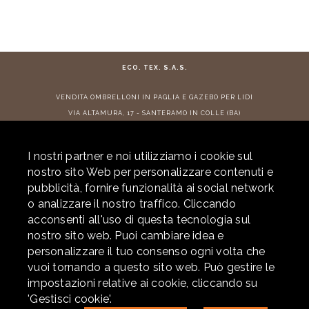
ECO. TEX. S.A.S.
VENDITA
OMBRELLONI IN PAGLIA
E
GAZEBO PER LIDI
VIA ALTAMURA, 17 - SANTERAMO IN COLLE (BA)
TEL:
+ 39 080 3022882
- E-MAIL:
info@ecotex.it
I nostri partner e noi utilizziamo i cookie sul
CONTRIBUTI RICEVUTI
nostro sito Web per personalizzare contenuti e
pubblicità, fornire funzionalità ai social network
o analizzare il nostro traffico. Cliccando
acconsenti all'uso di questa tecnologia sul
© 2026 ECOTEX. ALL RIGHTS RESERVED. P.IVA 05877290725 -
PRIVACY
-
nostro sito web. Puoi cambiare idea e
COOKIE POLICY
- POWERED BY
LABONEXT
personalizzare il tuo consenso ogni volta che
per info e preventivi
vuoi tornando a questo sito web. Può gestire le
+39 080 302.28.82
impostazioni relative ai cookie, cliccando su
+39 338 241.58.51
'Gestisci cookie'.