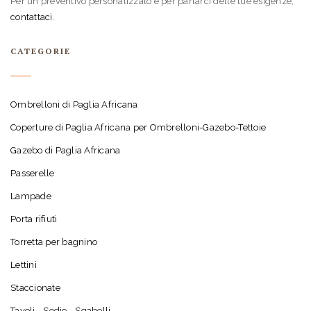
Per un preventivo personalizzato e per parlarci delle tue esigenze,
contattaci
.
CATEGORIE
Ombrelloni di Paglia Africana
Coperture di Paglia Africana per Ombrelloni-Gazebo-Tettoie
Gazebo di Paglia Africana
Passerelle
Lampade
Porta rifiuti
Torretta per bagnino
Lettini
Staccionate
Tavoli - Sedie - Sgabelli